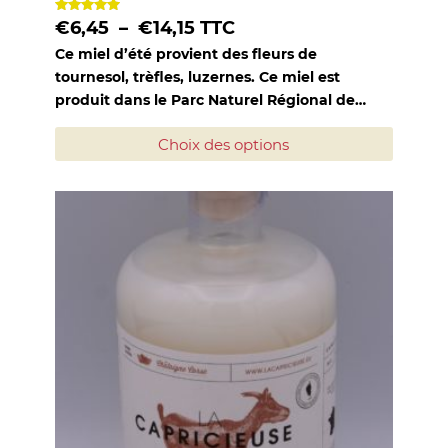
Note
Plage
€
6,45
–
€
14,15
TTC
5.00
sur 5
Ce miel d’été provient des fleurs de
de
tournesol, trèfles, luzernes. Ce miel est
prix :
produit dans le Parc Naturel Régional de…
€6,45
Ce
Choix des options
à
produit
a
€14,15
plusieu
variatio
Les
options
peuven
être
choisie
sur
la
page
du
produit