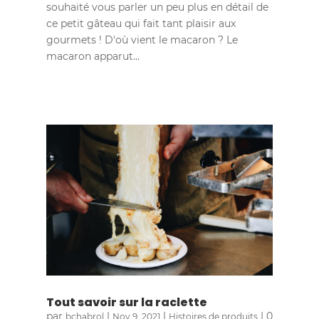
souhaité vous parler un peu plus en détail de
ce petit gâteau qui fait tant plaisir aux
gourmets ! D'où vient le macaron ? Le
macaron apparut...
Tout savoir sur la raclette
par
|
|
| 0
bchabrol
Nov 9, 2021
Histoires de produits