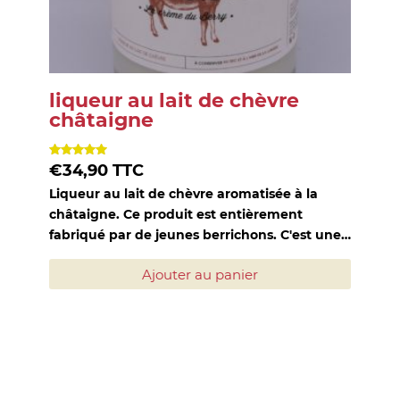
liqueur au lait de chèvre
châtaigne
Note
€
34,90
TTC
5.00
sur 5
Liqueur au lait de chèvre aromatisée à la
châtaigne. Ce produit est entièrement
fabriqué par de jeunes berrichons. C'est une…
Ajouter au panier
Pour être informés de
nos dégustations et