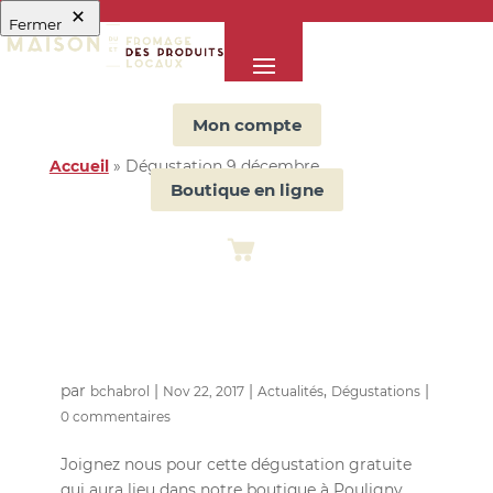
Fermer
Mon compte
Accueil
»
Dégustation 9 décembre
Boutique en ligne
Dégustation
9 décembre
par
|
|
,
|
bchabrol
Nov 22, 2017
Actualités
Dégustations
0 commentaires
Joignez nous pour cette dégustation gratuite
qui aura lieu dans notre boutique à Pouligny