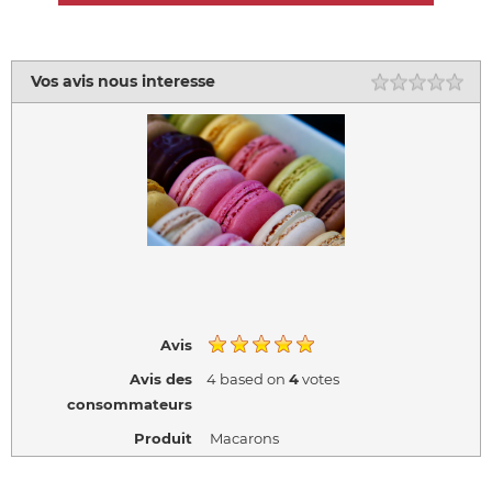
Vos avis nous interesse
Rating
1 st
2 s
3 s
4 s
5 s
Avis
Avis des
4
based on
4
votes
consommateurs
Produit
Macarons