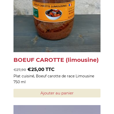
BOEUF CAROTTE (limousine)
Le
Le
€
25,00
TTC
€
27,90
Plat cuisiné, Boeuf carotte de race Limousine
prix
prix
750 ml
initial
actuel
était :
est :
Ajouter au panier
€27,90.
€25,00.