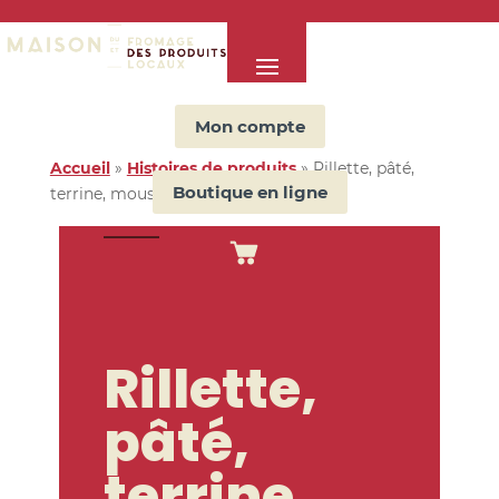
Mon compte
Accueil
»
Histoires de produits
»
Rillette, pâté,
Boutique en ligne
terrine, mousse quelles différences ?
Rillette,
pâté,
terrine,