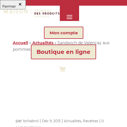
Fermer
Mon compte
Accueil
»
Actualités
»
Sandwich de Valençay aux
pommes
Boutique en ligne
Sandwich de
Valençay
aux pommes
par
|
|
,
|
bchabrol
Déc 9, 2013
Actualités
Recettes
0