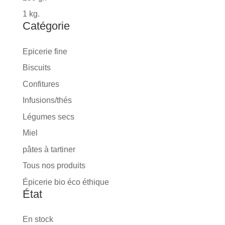
1 kg.
Catégorie
Catégorie
Epicerie fine
Biscuits
Confitures
Infusions/thés
Légumes secs
Miel
pâtes à tartiner
Tous nos produits
Épicerie bio éco éthique
État
État
En stock