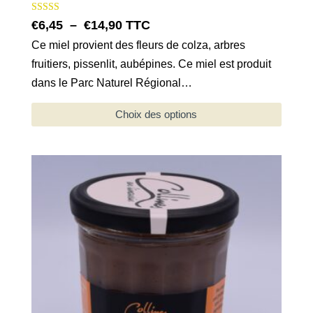
Note
Plage
€
6,45
–
€
14,90
TTC
5.00
sur 5
de
Ce miel provient des fleurs de colza, arbres
fruitiers, pissenlit, aubépines. Ce miel est produit
prix :
dans le Parc Naturel Régional…
€6,45
à
Choix des options
€14,90
Ce
produit
a
plusieurs
variations.
Les
options
peuvent
être
choisies