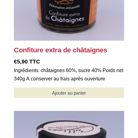
sur
la
page
du
produit
Confiture extra de châtaignes
€
5,90
TTC
Ingrédients: châtaignes 60%, sucre 40% Poids net
340g A conserver au frais après ouverture
Ajouter au panier