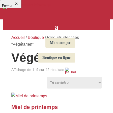
Fermer
Accueil
/
Boutique
/ Produits identifiés
Mon compte
“Végétarien”
Végétarien
Boutique en ligne
Affichage de 1–9 sur 42 résultats
Miel de printemps