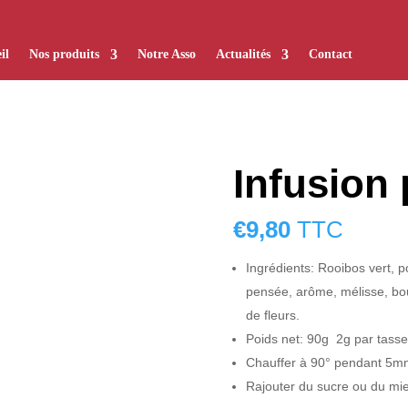
il
Nos produits
Notre Asso
Actualités
Contact
Infusion
€
9,80
TTC
Ingrédients: Rooibos vert, p
pensée, arôme, mélisse, bou
de fleurs.
Poids net: 90g 2g par tass
Chauffer à 90° pendant 5m
Rajouter du sucre ou du mie