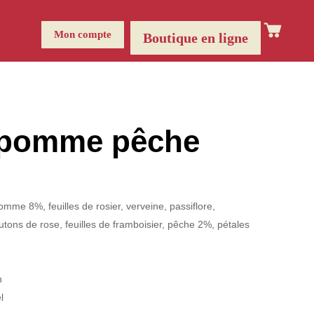
Mon compte
Boutique en ligne
 pomme pêche
omme 8%, feuilles de rosier, verveine, passiflore,
tons de rose, feuilles de framboisier, pêche 2%, pétales
e
n
l