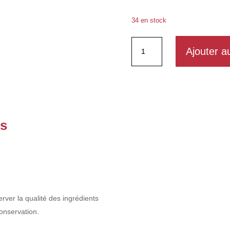
34 en stock
quantité
Ajouter a
de
Infusion
pomme
pêche
es
ver la qualité des ingrédients
onservation.