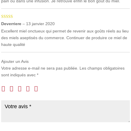
pain ou dans une infusion. Je retrouve enfin le bon goût du miel.
Note
5
sur 5
Deverriere
–
13 janvier 2020
Excellent miel onctueux qui permet de revenir aux goûts réels au lieu
des miels aseptisés du commerce. Continuer de produire ce miel de
haute qualité
Ajouter un Avis
Votre adresse e-mail ne sera pas publiée.
Les champs obligatoires
sont indiqués avec
*