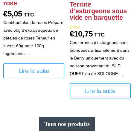
rose
Terrine
d’esturgeons sous
€
5,05
TTC
vide en barquette
Confit pétales de roses Préparé
avec 60g d'extrait aqueux de
€
10,75
Note
TTC
5.00
pétales de roses Teneur en
sur 5
Ces terrines d’esturgeons sont
sucre: 60g pour 100g
fabriquées artisanalement dans
Ingrédients:…
le Berry uniquement avec du
poisson provenant du SUD
Lire la suite
OUEST ou de SOLOGNE.…
Lire la suite
Tous nos produits