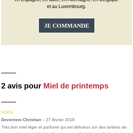
et au Luxembourg.
JE COMMANDE
2 avis pour
Miel de printemps
Note
5
sur 5
Deverriere Christian
–
27 février 2018
Très bon miel léger et parfumé qui est délicieux sur des tartines de