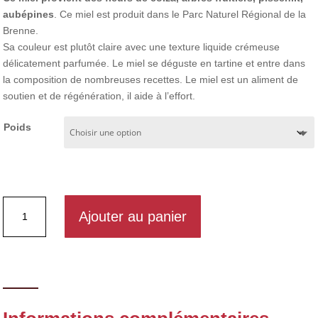
à
sur
notations
aubépines
. Ce miel est produit dans le Parc Naturel Régional de la
client
€14,90
Brenne.
Sa couleur est plutôt claire avec une texture liquide crémeuse
délicatement parfumée. Le miel se déguste en tartine et entre dans
la composition de nombreuses recettes. Le miel est un aliment de
soutien et de régénération, il aide à l’effort.
Poids
quantité
Ajouter au panier
de
Miel
de
printemps