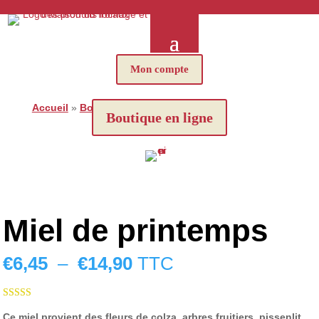
Mon compte
Accueil
»
Boutique
»
Miel de printemps
Boutique en ligne
Miel de printemps
Plage
€
6,45
–
€
14,90
TTC
de
prix :
€6,45
Noté
5.00
Ce miel provient des fleurs de colza, arbres fruitiers, pissenlit,
sur 5 basé