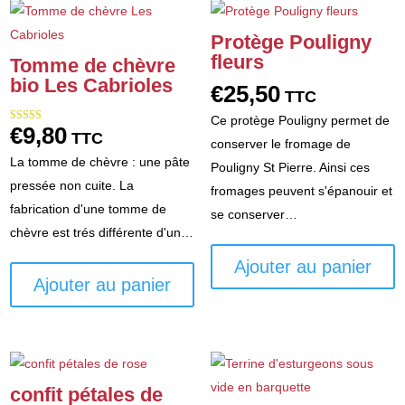
Protège Pouligny
fleurs
Tomme de chèvre
bio Les Cabrioles
€
25,50
TTC
Ce protège Pouligny permet de
€
9,80
Note
TTC
5.00
conserver le fromage de
sur 5
La tomme de chèvre : une pâte
Pouligny St Pierre. Ainsi ces
pressée non cuite. La
fromages peuvent s'épanouir et
fabrication d'une tomme de
se conserver…
chèvre est trés différente d'un…
Ajouter au panier
Ajouter au panier
confit pétales de