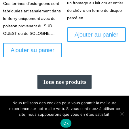
un fromage au lait cru et entier
Ces terrines d’esturgeons sont
de chèvre en forme de disque
fabriquées artisanalement dans
percé en…
le Berry uniquement avec du
poisson provenant du SUD
OUEST ou de SOLOGNE.…
Ajouter au panier
Ajouter au panier
Tous nos produits
Nous utilisons des cookies pour vous garantir la meilleure
expérience sur notre site web. Si vous continuez à utiliser ce
Création
Mexiiico
|
mentions légales
|
cgv
|
Plan du
site, nous supposerons que vous en êtes satisfait.
site
|
Mon compte
Ok