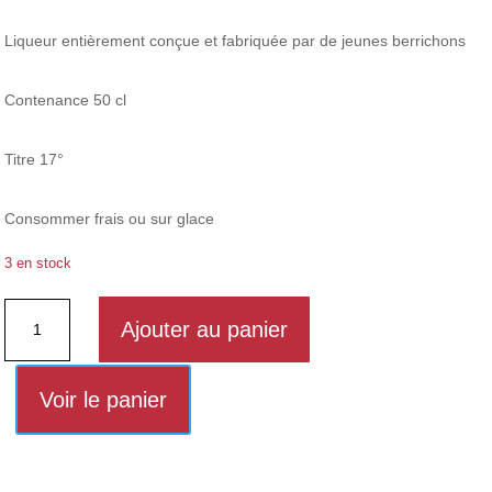
Liqueur entièrement conçue et fabriquée par de jeunes berrichons
Contenance 50 cl
Titre 17°
Consommer frais ou sur glace
3 en stock
quantité
Ajouter au panier
de
Liqueur
lait
Voir le panier
de
chèvre
mûre