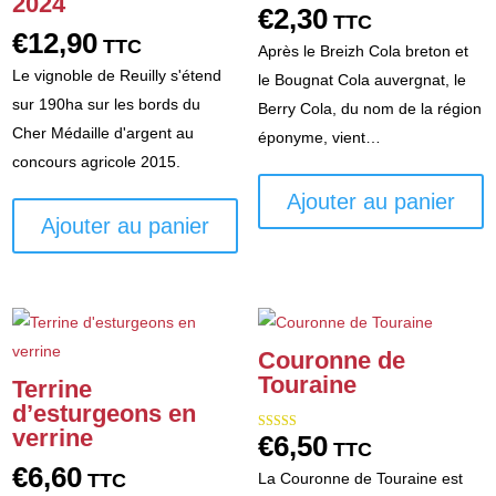
2024
€
2,30
TTC
€
12,90
TTC
Après le Breizh Cola breton et
Le vignoble de Reuilly s'étend
le Bougnat Cola auvergnat, le
sur 190ha sur les bords du
Berry Cola, du nom de la région
Cher Médaille d'argent au
éponyme, vient…
concours agricole 2015.
Ajouter au panier
Ajouter au panier
Couronne de
Touraine
Terrine
d’esturgeons en
verrine
€
6,50
Note
TTC
5.00
sur 5
€
6,60
La Couronne de Touraine est
TTC