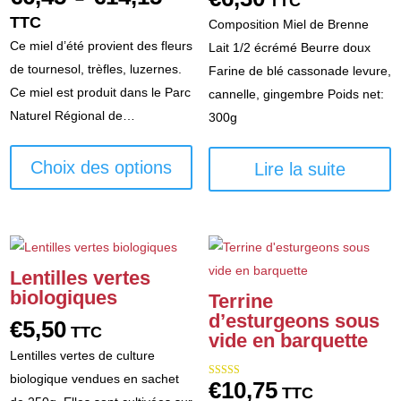
TTC
5.00
sur 5
de
TTC
Composition Miel de Brenne
prix :
Ce miel d’été provient des fleurs
Lait 1/2 écrémé Beurre doux
€6,45
de tournesol, trèfles, luzernes.
Farine de blé cassonade levure,
à
Ce miel est produit dans le Parc
cannelle, gingembre Poids net:
€14,15
Naturel Régional de…
300g
Ce
produit
Choix des options
Lire la suite
a
plusieurs
variations.
Les
Lentilles vertes
options
biologiques
Terrine
peuvent
d’esturgeons sous
€
5,50
être
TTC
vide en barquette
choisies
Lentilles vertes de culture
sur
biologique vendues en sachet
€
10,75
Note
TTC
la
5.00