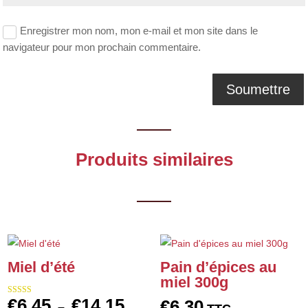
Enregistrer mon nom, mon e-mail et mon site dans le
navigateur pour mon prochain commentaire.
Produits similaires
Miel d’été
Pain d’épices au
miel 300g
€
6,45
€
14,15
€
6,30
Note
Plage
–