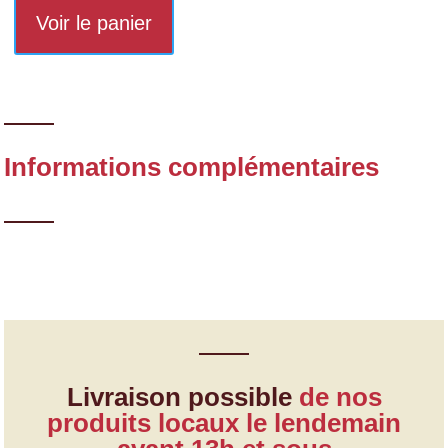
de
Voir le panier
truite
en
verrine
Informations complémentaires
Livraison possible
de nos
produits locaux le lendemain