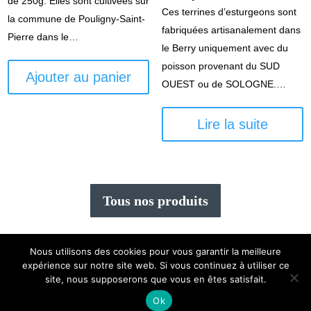
de 250g. Elles sont cultivées sur
sur 5
Ces terrines d’esturgeons sont
page
la commune de Pouligny-Saint-
fabriquées artisanalement dans
du
Pierre dans le…
le Berry uniquement avec du
produit
poisson provenant du SUD
Ajouter au panier
OUEST ou de SOLOGNE.…
Lire la suite
Tous nos produits
Nous utilisons des cookies pour vous garantir la meilleure
expérience sur notre site web. Si vous continuez à utiliser ce
Création
Mexiiico
|
mentions légales
|
cgv
|
Plan du
site, nous supposerons que vous en êtes satisfait.
site
|
Mon compte
Ok