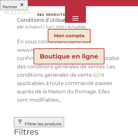
Fermer
Conditions d’utilisation
par
|
|
bchabrol
Juil 1, 2013
Actualités
Mon compte
En vous connectant sur le site
www.maisondufromage.fr, vous
Boutique en ligne
confirmez votre acceptation de la totalité
des conditions générales de ventes. Les
conditions générales de vente sont
applicables à toute commande passée
auprès de la Maison du fromage. Elles
sont modifiables...
Filtrer les produits
Filtres