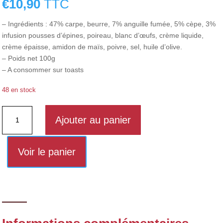
€
10,90
TTC
– Ingrédients : 47% carpe, beurre, 7% anguille fumée, 5% cèpe, 3%
infusion pousses d’épines, poireau, blanc d’œufs, crème liquide,
crème épaisse, amidon de maïs, poivre, sel, huile d’olive.
– Poids net 100g
– A consommer sur toasts
48 en stock
quantité
Ajouter au panier
de
Carpe
et
Voir le panier
anguille
fumée
aux
cèpes
et
infusion