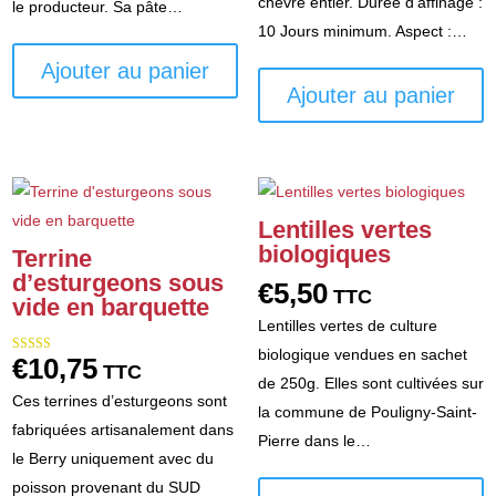
chèvre entier. Durée d’affinage :
le producteur. Sa pâte…
10 Jours minimum. Aspect :…
Ajouter au panier
Ajouter au panier
Lentilles vertes
biologiques
Terrine
d’esturgeons sous
€
5,50
TTC
vide en barquette
Lentilles vertes de culture
biologique vendues en sachet
€
10,75
Note
TTC
5.00
de 250g. Elles sont cultivées sur
sur 5
Ces terrines d’esturgeons sont
la commune de Pouligny-Saint-
fabriquées artisanalement dans
Pierre dans le…
le Berry uniquement avec du
poisson provenant du SUD