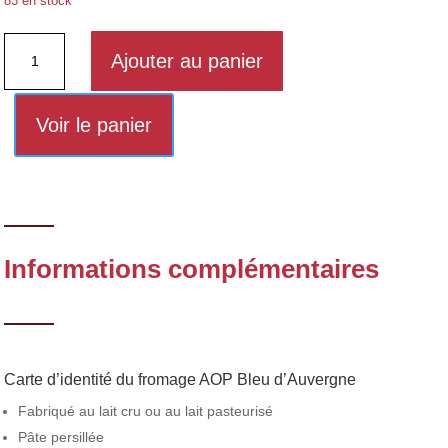
83 en stock
quantité
Ajouter au panier
de
Bleu
d'Auvergne
Voir le panier
AOP
+
ou
-
200g
Informations complémentaires
Carte d’identité du fromage AOP Bleu d’Auvergne
Fabriqué au lait cru ou au lait pasteurisé
Pâte persillée