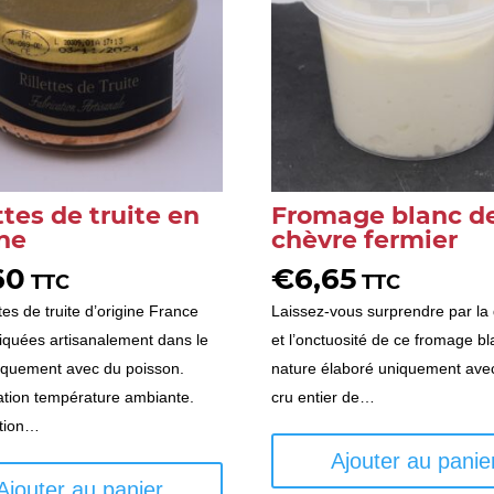
ttes de truite en
Fromage blanc d
ine
chèvre fermier
60
€
6,65
TTC
TTC
ttes de truite d’origine France
Laissez-vous surprendre par la
riquées artisanalement dans le
et l’onctuosité de ce fromage b
iquement avec du poisson.
nature élaboré uniquement avec
tion température ambiante.
cru entier de…
tion…
Ajouter au panie
Ajouter au panier