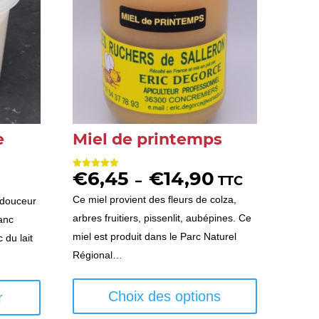
e
Miel de printemps
€
6,45
€
14,90
Plage
Note
–
TTC
5.00
sur 5
de
Ce miel provient des fleurs de colza,
 douceur
prix :
arbres fruitiers, pissenlit, aubépines. Ce
lanc
€6,45
miel est produit dans le Parc Naturel
 du lait
à
Régional…
€14,90
Ce
produit
Choix des options
r
a