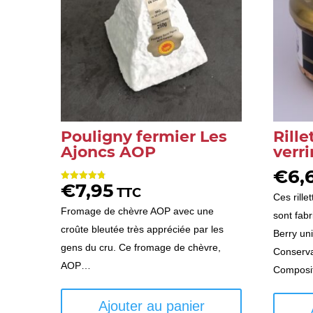
Pouligny fermier Les
Rille
Ajoncs AOP
verr
€
6,
€
7,95
Note
TTC
4.80
Ces rille
sur 5
Fromage de chèvre AOP avec une
sont fab
croûte bleutée très appréciée par les
Berry un
gens du cru. Ce fromage de chèvre,
Conserva
AOP…
Composi
Ajouter au panier