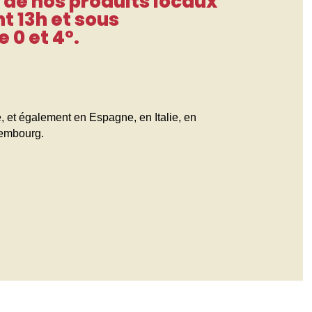
e
de nos produits locaux
t 13h et sous
 0 et 4°.
, et également en Espagne, en Italie, en
xembourg.