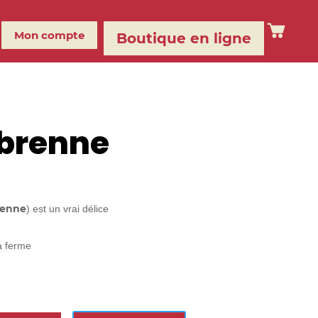
Mon compte
Boutique en ligne
renne
enne
) est un vrai délice
a ferme