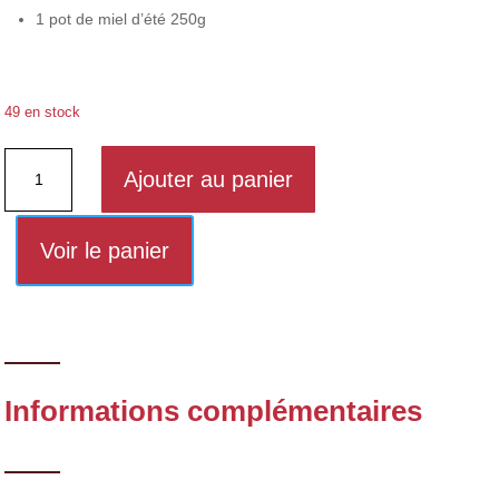
1 pot de miel d’été 250g
49 en stock
quantité
Ajouter au panier
de
Coffret
3
Voir le panier
pots
de
miel
Informations complémentaires