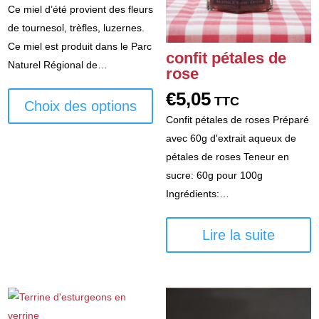
prix :
Ce miel d’été provient des fleurs
€6,45
de tournesol, trèfles, luzernes.
à
Ce miel est produit dans le Parc
confit pétales de
€14,15
Naturel Régional de…
rose
Ce
€
5,05
TTC
produit
Choix des options
Confit pétales de roses Préparé
a
avec 60g d'extrait aqueux de
plusieurs
pétales de roses Teneur en
variations.
sucre: 60g pour 100g
Les
Ingrédients:…
options
peuvent
être
Lire la suite
choisies
sur
la
page