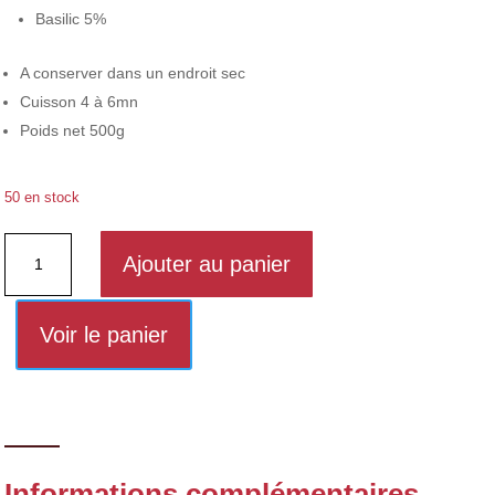
Basilic 5%
A conserver dans un endroit sec
Cuisson 4 à 6mn
Poids net 500g
50 en stock
quantité
Ajouter au panier
de
Torsades
nature/Basilic
Voir le panier
Informations complémentaires