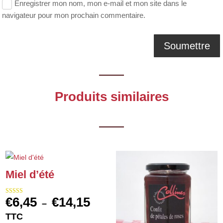
Enregistrer mon nom, mon e-mail et mon site dans le
navigateur pour mon prochain commentaire.
Produits similaires
Miel d’été
€
6,45
€
14,15
Note
Plage
–
5.00
sur 5
de
TTC