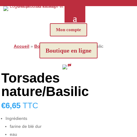
Mon compte
Accueil
»
Boutique
»
Torsades nature/Basilic
Boutique en ligne
Torsades
nature/Basilic
€
6,65
TTC
Ingrédients
farine de blé dur
eau