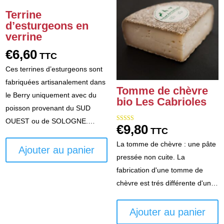
du
Terrine
produit
d’esturgeons en
verrine
€
6,60
TTC
Ces terrines d’esturgeons sont
fabriquées artisanalement dans
Tomme de chèvre
le Berry uniquement avec du
bio Les Cabrioles
poisson provenant du SUD
OUEST ou de SOLOGNE.…
€
9,80
Note
TTC
5.00
sur 5
La tomme de chèvre : une pâte
Ajouter au panier
pressée non cuite. La
fabrication d'une tomme de
chèvre est trés différente d'un…
Ajouter au panier