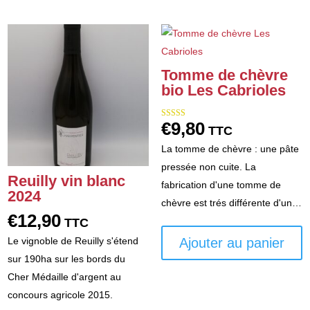
p
va
L
o
Tomme de chèvre
p
bio Les Cabrioles
ê
c
€
9,80
Note
s
TTC
5.00
sur 5
la
La tomme de chèvre : une pâte
p
pressée non cuite. La
Reuilly vin blanc
d
fabrication d'une tomme de
2024
p
chèvre est trés différente d'un…
€
12,90
TTC
Le vignoble de Reuilly s'étend
Ajouter au panier
sur 190ha sur les bords du
Cher Médaille d'argent au
concours agricole 2015.