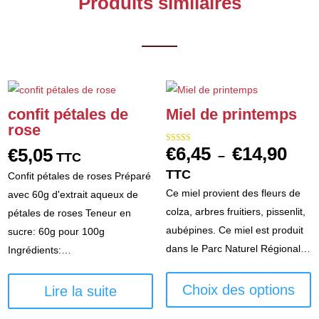
Produits similaires
confit pétales de
Miel de printemps
rose
€
6,45
€
14,90
€
5,05
Note
Plag
–
TTC
5.00
sur 5
de
TTC
Confit pétales de roses Préparé
prix :
Ce miel provient des fleurs de
avec 60g d'extrait aqueux de
€6,45
colza, arbres fruitiers, pissenlit,
pétales de roses Teneur en
à
aubépines. Ce miel est produit
sucre: 60g pour 100g
€14,9
dans le Parc Naturel Régional…
Ingrédients:…
C
p
Choix des options
Lire la suite
a