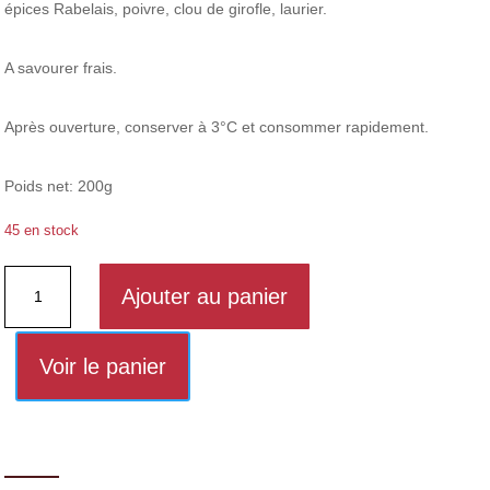
épices Rabelais, poivre, clou de girofle, laurier.
A savourer frais.
Après ouverture, conserver à 3°C et consommer rapidement.
Poids net: 200g
45 en stock
quantité
Ajouter au panier
de
Terrine
d'andouille
Voir le panier