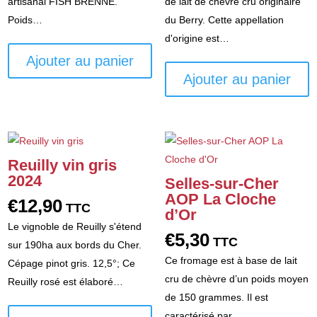
artisanal FISH BRENNE.
de lait de chèvre cru originaire
Poids…
du Berry. Cette appellation
d'origine est…
Ajouter au panier
Ajouter au panier
Reuilly vin gris
2024
Selles-sur-Cher
AOP La Cloche
€
12,90
TTC
d’Or
Le vignoble de Reuilly s'étend
€
5,30
TTC
sur 190ha aux bords du Cher.
Ce fromage est à base de lait
Cépage pinot gris. 12,5°; Ce
cru de chèvre d’un poids moyen
Reuilly rosé est élaboré…
de 150 grammes. Il est
caractérisé par…