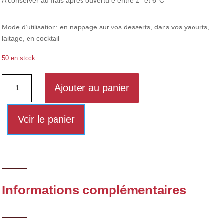
A conserver au frais après ouverture entre 2° et 6°C
Mode d’utilisation: en nappage sur vos desserts, dans vos yaourts,
laitage, en cocktail
50 en stock
quantité
Ajouter au panier
de
Coulis
de
Voir le panier
mangue
Informations complémentaires