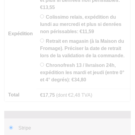
et plus si denrées non périssables:
€
13,55
Colissimo relais, expédition du
lundi au mercredi et plus si denrées
non périssables:
€
11,59
Expédition
Retrait en magasin (à la Maison du
Fromage). Préciser la date de retrait
lors de la validation de la commande.
Chronofresh 13 / livraison 24h,
expédition les mardi et jeudi (entre 0°
et 4° degrés):
€
34,80
Total
€
17,75
(dont
€
2,48
TVA)
Stripe