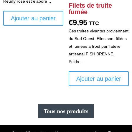
Reuilly rosé est élaboré…
p
Filets de truite
fumée
Ajouter au panier
€
9,95
TTC
Ces truites vivantes proviennent
du Sud Ouest. Elles sont filtées
et fumées à froid par l'atelie
artisanal FISH BRENNE.
Poids…
Ajouter au panier
Tous nos produits