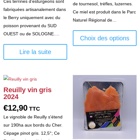
Ces terrines d’esturgeons sont
€6,45
de tournesol, trèfles, luzernes.
fabriquées artisanalement dans
à
Ce miel est produit dans le Parc
le Berry uniquement avec du
€14,1
Naturel Régional de…
poisson provenant du SUD
C
OUEST ou de SOLOGNE.…
p
Choix des options
a
Lire la suite
p
va
L
o
p
Reuilly vin gris
ê
2024
c
€
12,90
TTC
s
Le vignoble de Reuilly s'étend
la
sur 190ha aux bords du Cher.
p
Cépage pinot gris. 12,5°; Ce
d