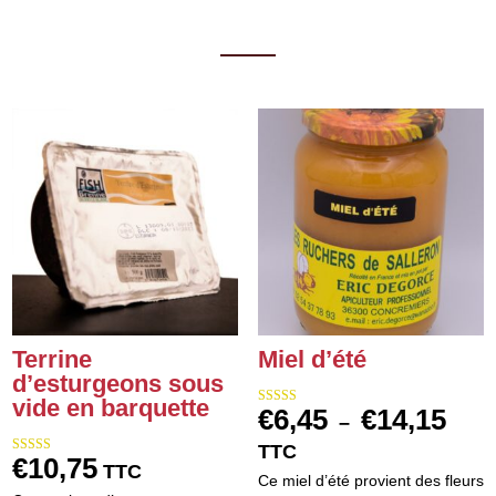
Terrine
Miel d’été
d’esturgeons sous
vide en barquette
€
6,45
€
14,15
Note
Plag
–
5.00
sur 5
de
TTC
€
10,75
Note
TTC
prix :
5.00
Ce miel d’été provient des fleurs
sur 5