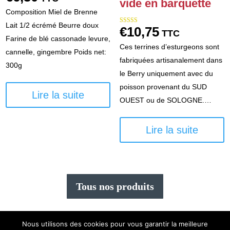
vide en barquette
Composition Miel de Brenne
Lait 1/2 écrémé Beurre doux
€
10,75
Note
TTC
5.00
Farine de blé cassonade levure,
sur 5
Ces terrines d’esturgeons sont
cannelle, gingembre Poids net:
fabriquées artisanalement dans
300g
le Berry uniquement avec du
poisson provenant du SUD
Lire la suite
OUEST ou de SOLOGNE.…
Lire la suite
Tous nos produits
Nous utilisons des cookies pour vous garantir la meilleure