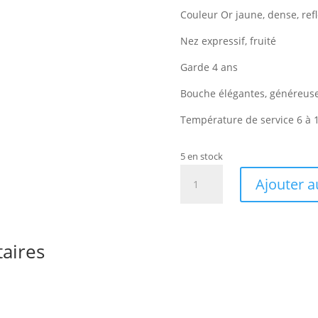
Couleur Or jaune, dense, refl
Nez expressif, fruité
Garde 4 ans
Bouche élégantes, généreuse
Température de service 6 à 
5 en stock
quantité
Ajouter a
de
Reuilly
cuvée
Les
aires
Beaumonts
vin
blanc
2023