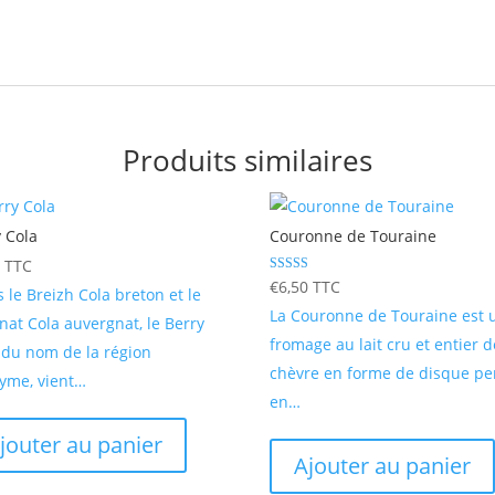
Produits similaires
 Cola
Couronne de Touraine
0
TTC
Note
€
6,50
TTC
 le Breizh Cola breton et le
5.00
sur 5
La Couronne de Touraine est 
at Cola auvergnat, le Berry
fromage au lait cru et entier d
 du nom de la région
chèvre en forme de disque pe
yme, vient…
en…
jouter au panier
Ajouter au panier