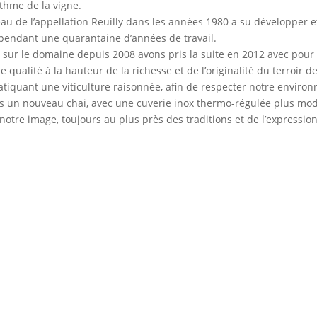
ythme de la vigne.
au de l’appellation Reuilly dans les années 1980 a su développer et
e pendant une quarantaine d’années de travail.
s sur le domaine depuis 2008 avons pris la suite en 2012 avec pour 
qualité à la hauteur de la richesse et de l’originalité du terroir de
tiquant une viticulture raisonnée, afin de respecter notre environn
ns un nouveau chai, avec une cuverie inox thermo-régulée plus mo
notre image, toujours au plus près des traditions et de l’expressio
Livraison possible
de nos
lendemain avant 13h et
entre 0 et