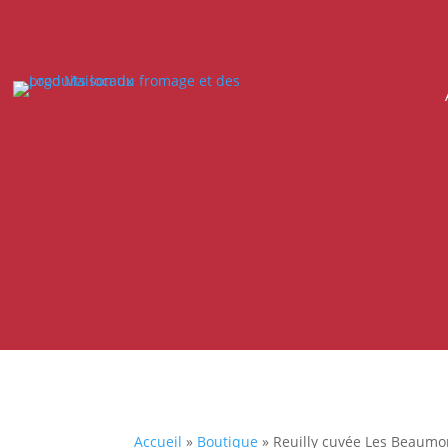
Accueil
»
Boutique
»
Reuilly cuvée Les Beaumo