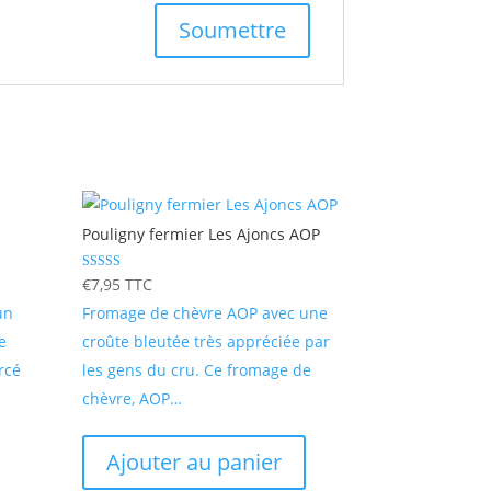
Pouligny fermier Les Ajoncs AOP
Note
€
7,95
TTC
4.80
sur 5
un
Fromage de chèvre AOP avec une
e
croûte bleutée très appréciée par
rcé
les gens du cru. Ce fromage de
chèvre, AOP…
Ajouter au panier