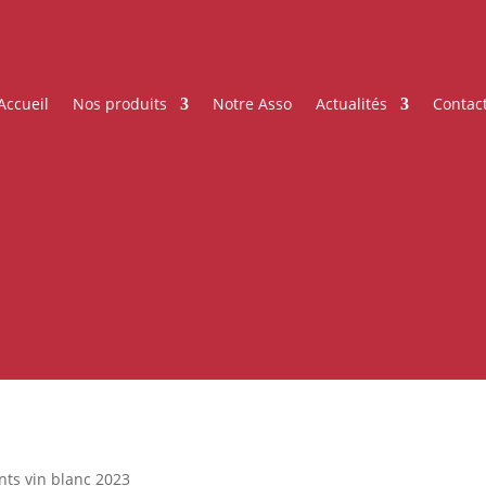
Accueil
Nos produits
Notre Asso
Actualités
Contac
nts vin blanc 2023