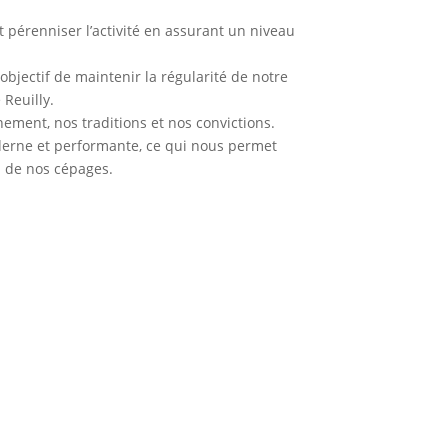
 pérenniser l’activité en assurant un niveau
objectif de maintenir la régularité de notre
 Reuilly.
ement, nos traditions et nos convictions.
derne et performante, ce qui nous permet
n de nos cépages.
 produits locaux le
 sous température
 4°.