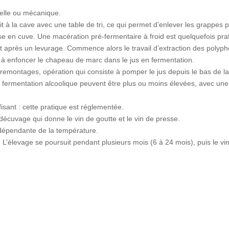
uelle ou mécanique.
oit à la cave avec une table de tri, ce qui permet d’enlever les grappes
 en cuve. Une macération pré-fermentaire à froid est quelquefois pra
t après un levurage. Commence alors le travail d’extraction des polyph
te à enfoncer le chapeau de marc dans le jus en fermentation.
 remontages, opération qui consiste à pomper le jus depuis le bas de la
 de fermentation alcoolique peuvent être plus ou moins élevées, avec
ffisant : cette pratique est réglementée.
e décuvage qui donne le vin de goutte et le vin de presse.
 dépendante de la température.
L’élevage se poursuit pendant plusieurs mois (6 à 24 mois), puis le vin es