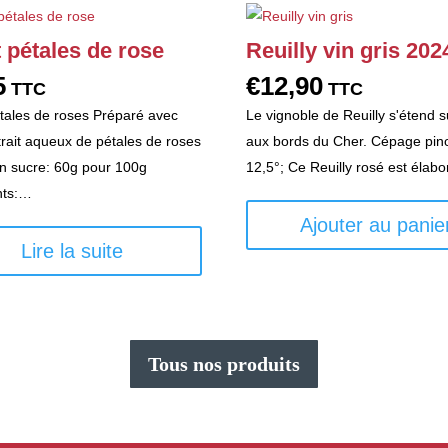
t pétales de rose
Reuilly vin gris 202
5
€
12,90
TTC
TTC
étales de roses Préparé avec
Le vignoble de Reuilly s'étend 
trait aqueux de pétales de roses
aux bords du Cher. Cépage pino
n sucre: 60g pour 100g
12,5°; Ce Reuilly rosé est élab
nts:…
Ajouter au panie
Lire la suite
Tous nos produits