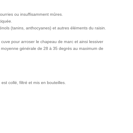
 pourries ou insuffisamment mûres.
tiquée.
énols (tanins, anthocyanes) et autres éléments du raisin.
 cuve pour arroser le chapeau de marc et ainsi lessiver
 une moyenne générale de 28 à 35 degrés au maximum de
t collé, filtré et mis en bouteilles.