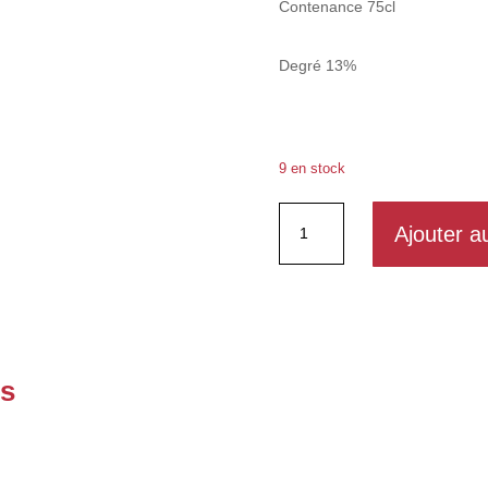
Contenance 75cl
Degré 13%
9 en stock
quantité
Ajouter a
de
Pinot
noir
es