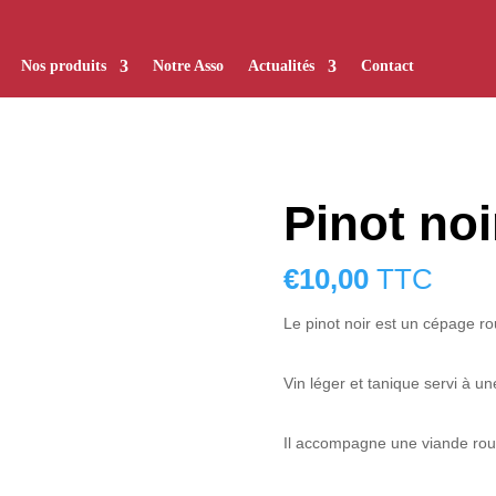
Nos produits
Notre Asso
Actualités
Contact
Pinot noi
€
10,00
TTC
Le pinot noir est un cépage r
Vin léger et tanique servi à 
Il accompagne une viande rou