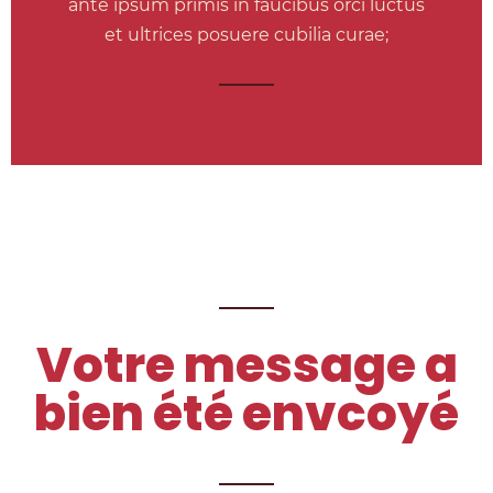
ante ipsum primis in faucibus orci luctus
et ultrices posuere cubilia curae;
Votre message a
bien été envcoyé