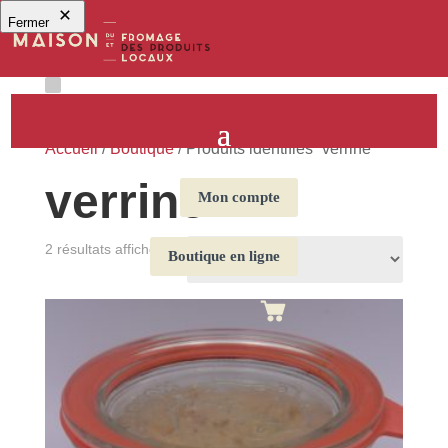
Fermer
Accueil
/
Boutique
/ Produits identifiés “verrine”
verrine
Mon compte
2 résultats affichés
Boutique en ligne