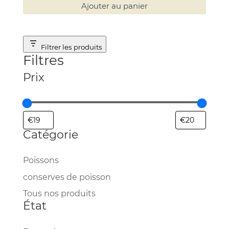
Ajouter au panier
Filtrer les produits
Filtres
Prix
Catégorie
Catégorie
Poissons
conserves de poisson
Tous nos produits
État
État