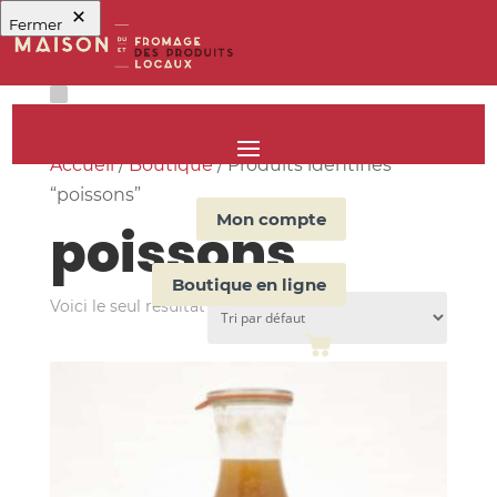
Fermer
Accueil
/
Boutique
/ Produits identifiés
“poissons”
Mon compte
poissons
Boutique en ligne
Voici le seul résultat