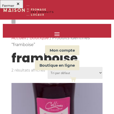
Fermer
Accueil
/
Boutique
/ Produits identifiés
“framboise”
Mon compte
framboise
Boutique en ligne
2 résultats affichés