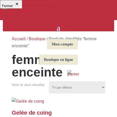
Fermer
Accueil
/
Boutique
/ Produits identifiés “femme
Mon compte
enceinte”
femme
Boutique en ligne
enceinte
Voici le seul résultat
Gelée de coing