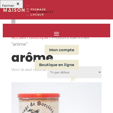
Fermer
Accueil
/
Boutique
/ Produits identifiés
“arôme”
Mon compte
arôme
Boutique en ligne
Voici le seul résultat