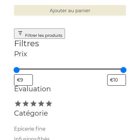
Ajouter au panier
Filtrer les produits
Filtres
Prix
Évaluation
Évaluation
Catégorie
Catégorie
Epicerie fine
Infusions/thés