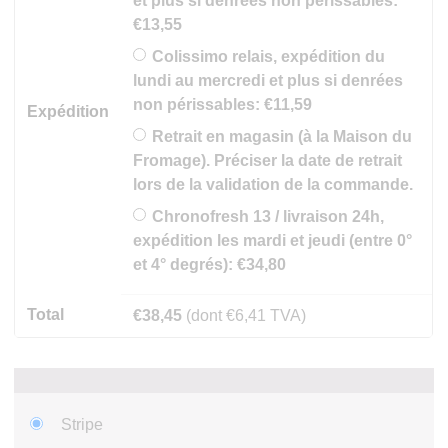
et plus si denrées non périssables:
€
13,55
Colissimo relais, expédition du
lundi au mercredi et plus si denrées
non périssables:
€
11,59
Expédition
Retrait en magasin (à la Maison du
Fromage). Préciser la date de retrait
lors de la validation de la commande.
Chronofresh 13 / livraison 24h,
expédition les mardi et jeudi (entre 0°
et 4° degrés):
€
34,80
Total
€
38,45
(dont
€
6,41
TVA)
Stripe