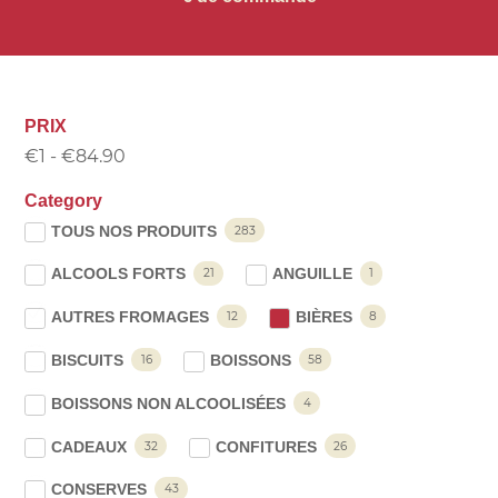
PRIX
€
1
-
€
84.90
Category
TOUS NOS PRODUITS
283
ALCOOLS FORTS
ANGUILLE
21
1
AUTRES FROMAGES
BIÈRES
12
8
BISCUITS
BOISSONS
16
58
BOISSONS NON ALCOOLISÉES
4
CADEAUX
CONFITURES
32
26
CONSERVES
43