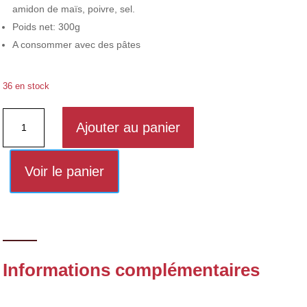
amidon de maïs, poivre, sel.
Poids net: 300g
A consommer avec des pâtes
36 en stock
quantité
Ajouter au panier
de
Fondue
de
Voir le panier
carpe
Informations complémentaires