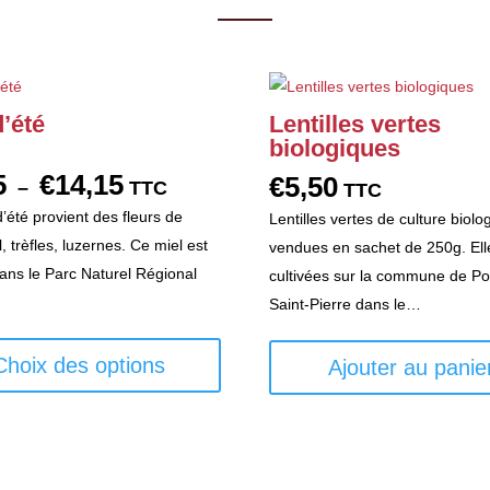
d’été
Lentilles vertes
biologiques
5
€
14,15
€
5,50
Plage
–
TTC
TTC
de
’été provient des fleurs de
Lentilles vertes de culture biolo
prix :
, trèfles, luzernes. Ce miel est
vendues en sachet de 250g. Ell
€6,45
dans le Parc Naturel Régional
cultivées sur la commune de Po
à
Saint-Pierre dans le…
€14,15
Ce
produit
Choix des options
Ajouter au panie
a
plusieurs
variations.
Les