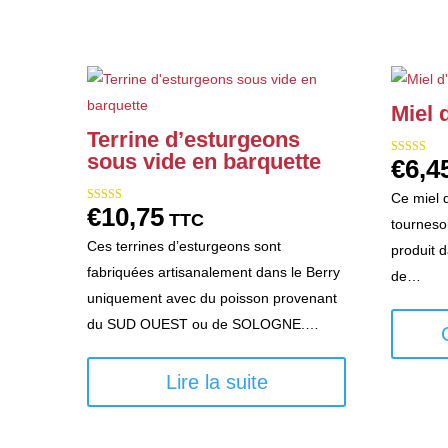
Miel 
Terrine d’esturgeons
sous vide en barquette
€
6,4
Note
5.00
sur 5
Ce miel d
€
10,75
Note
TTC
tournesol
5.00
sur 5
Ces terrines d’esturgeons sont
produit 
fabriquées artisanalement dans le Berry
de…
uniquement avec du poisson provenant
du SUD OUEST ou de SOLOGNE.…
Lire la suite