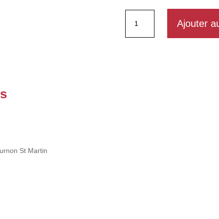
quantité
Ajouter a
de
Le
Tournon
Saint
Pierre
es
ournon St Martin