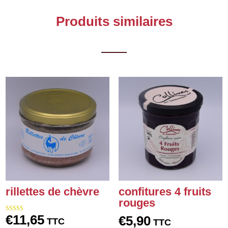
Produits similaires
rillettes de chèvre
confitures 4 fruits
rouges
€
11,65
€
5,90
Note
TTC
TTC
5.00