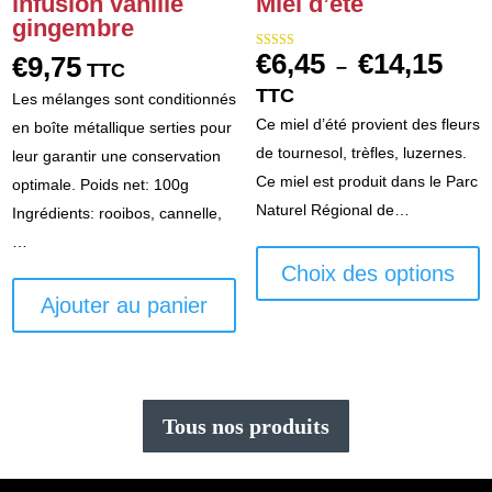
infusion vanille
Miel d’été
gingembre
€
6,45
€
14,15
€
9,75
Note
Plag
–
TTC
5.00
sur 5
de
TTC
Les mélanges sont conditionnés
prix :
Ce miel d’été provient des fleurs
en boîte métallique serties pour
€6,45
de tournesol, trèfles, luzernes.
leur garantir une conservation
à
Ce miel est produit dans le Parc
optimale. Poids net: 100g
€14,1
Naturel Régional de…
Ingrédients: rooibos, cannelle,
C
…
p
Choix des options
a
Ajouter au panier
p
va
L
o
Tous nos produits
p
ê