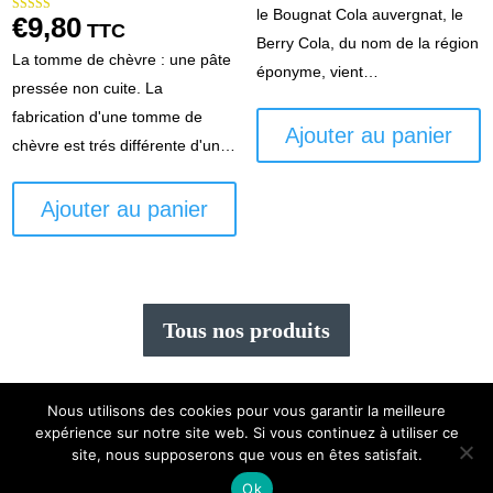
le Bougnat Cola auvergnat, le
€
9,80
Note
TTC
5.00
Berry Cola, du nom de la région
sur 5
La tomme de chèvre : une pâte
éponyme, vient…
pressée non cuite. La
fabrication d'une tomme de
Ajouter au panier
chèvre est trés différente d'un…
Ajouter au panier
Tous nos produits
Nous utilisons des cookies pour vous garantir la meilleure
expérience sur notre site web. Si vous continuez à utiliser ce
Création
Mexiiico
|
mentions légales
|
cgv
|
Plan du
site, nous supposerons que vous en êtes satisfait.
site
|
Mon compte
Ok