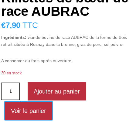
race AUBRAC
€
7,90
TTC
Ingrédients:
viande bovine de race AUBRAC de la ferme de Bois
retrait située à Rosnay dans la brenne, gras de porc, sel poivre.
A conserver au frais après ouverture.
30 en stock
quantité
Ajouter au panier
de
Rillettes
de
Voir le panier
bœuf
de
race
AUBRAC