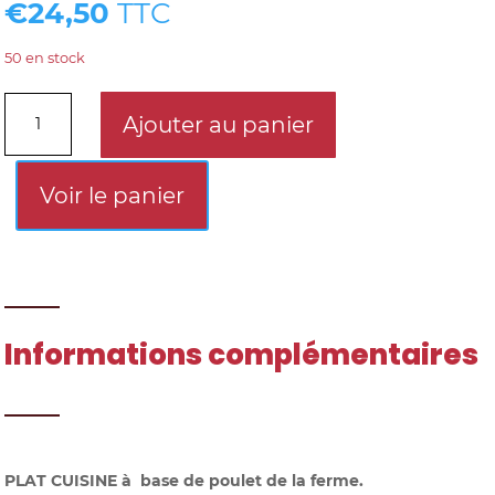
€
24,50
TTC
50 en stock
quantité
Ajouter au panier
de
POULET
EN
Voir le panier
BARBOUILLE
Informations complémentaires
PLAT CUISINE à base de poulet de la ferme.