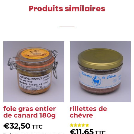
Produits similaires
foie gras entier
rillettes de
de canard 180g
chèvre
€
32,50
TTC
€
11,65
Note
TTC
5.00