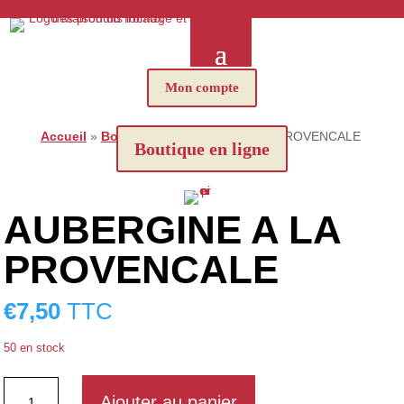
Mon compte
Accueil
»
Boutique
»
AUBERGINE A LA PROVENCALE
Boutique en ligne
AUBERGINE A LA
PROVENCALE
€
7,50
TTC
50 en stock
quantité
Ajouter au panier