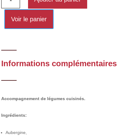
de
AUBERGINE
A
Voir le panier
LA
PROVENCALE
Informations complémentaires
Accompagnement de légumes cuisinés.
Ingrédients:
Aubergine,