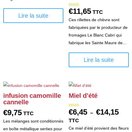
€
11,65
Note
TTC
5.00
Lire la suite
sur 5
Ces rillettes de chèvre sont
fabriquées par le producteur de
fromages Le Blanc Cabri qui
fabrique les Sainte Maure de…
Lire la suite
infusion camomille
Miel d’été
cannelle
€
6,45
€
14,15
€
9,75
Note
Plag
–
TTC
5.00
sur 5
de
TTC
Les mélanges sont conditionnés
prix :
Ce miel d’été provient des fleurs
en boîte métallique serties pour