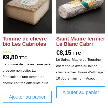
Tomme de chèvre
Saint Maure fermier
bio Les Cabrioles
Le Blanc Cabri
€
8,15
TTC
€
9,80
Note
TTC
5.00
Le Sainte-Maure de Touraine
sur 5
La tomme de chèvre : une pâte
est fabriqué avec du lait de
pressée non cuite. La
chèvre entier. Durée d’affinage :
fabrication d'une tomme de
10 Jours minimum. Aspect :…
chèvre est trés différente d'un…
Ajouter au panier
Ajouter au panier