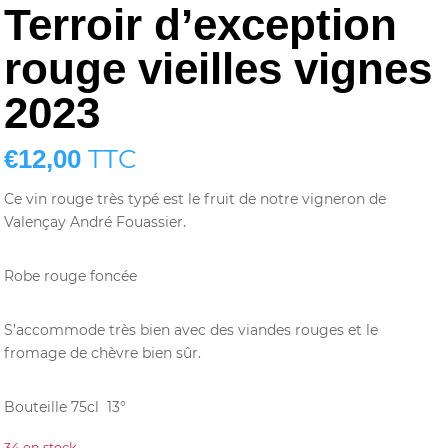
Terroir d’exception
rouge vieilles vignes
2023
TTC
€
12,00
Ce vin rouge très typé est le fruit de notre vigneron de
Valençay André Fouassier.
Robe rouge foncée
S’accommode très bien avec des viandes rouges et le
fromage de chèvre bien sûr.
Bouteille 75cl 13°
34 en stock