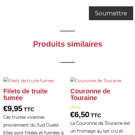
Produits similaires
Filets de truite
Couronne de
fumée
Touraine
€
9,95
TTC
€
6,50
Note
TTC
5.00
Ces truites vivantes
sur 5
La Couronne de Touraine est
proviennent du Sud Ouest.
un fromage au lait cru et
Elles sont filtées et fumées à